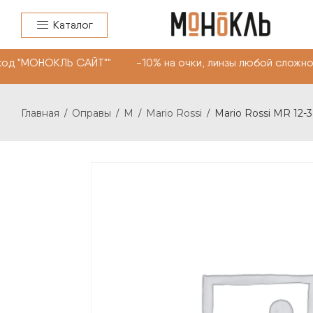
Каталог
од "МОНОКЛЬ САЙТ"" -10% на очки, линзы любой сложнос
Главная
Оправы
M
Mario Rossi
Mario Rossi MR 12-
/
/
/
/