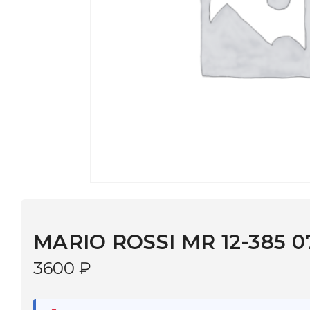
MARIO ROSSI MR 12-385 07P
3600
₽
В наличии
в 9 салонах Иркутска и Шелехова |
Дост
МОНОКЛЬ САЙТ
3–5 дней |
Промокод
— скидка 10%