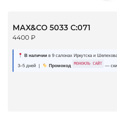
MAX&CO 5033 C:071
4400
₽
В наличии
в 9 салонах Иркутска и Шелехова |
Дост
МОНОКЛЬ САЙТ
3–5 дней |
Промокод
— скидка 10%