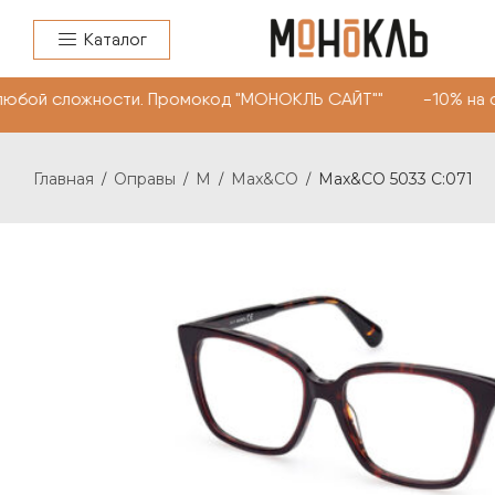
Каталог
любой сложности. Промокод "МОНОКЛЬ САЙТ"" -10% на оч
Главная
Оправы
M
Max&CO
Max&CO 5033 C:071
/
/
/
/