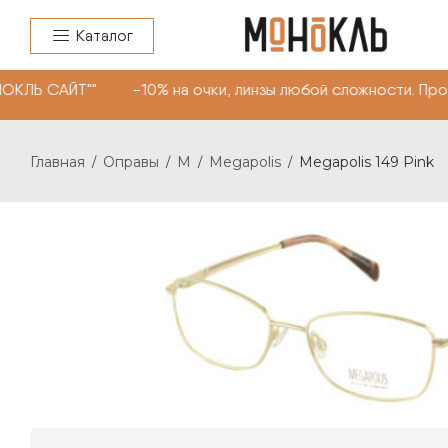
Каталог
НОКЛЬ САЙТ"" -10% на очки, линзы любой сложности. Пр
Главная
Оправы
M
Megapolis
Megapolis 149 Pink
/
/
/
/
MEGAPOLIS 149 PINK
6500
₽