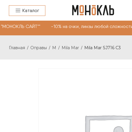
Каталог
 "МОНОКЛЬ САЙТ"" -10% на очки, линзы любой сложности
Главная
Оправы
M
Mila Mar
Mila Mar SJ716 C3
/
/
/
/