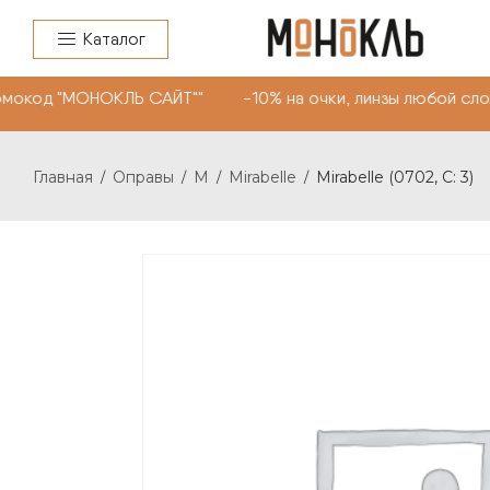
Каталог
окод "МОНОКЛЬ САЙТ"" -10% на очки, линзы любой сложн
Главная
Оправы
M
Mirabelle
Mirabelle (0702, С: 3)
/
/
/
/