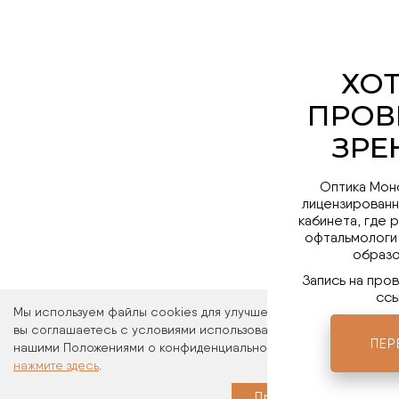
Оптика Мон
лицензированн
кабинета, где 
офтальмологи
образо
Запись на про
ссы
Мы используем файлы cookies для улучшения работы сайта. Ос
вы соглашаетесь с условиями использования файлов cookies. 
ПЕР
нашими Положениями о конфиденциальности и об использовани
нажмите здесь
.
Мы в 
Принимаю