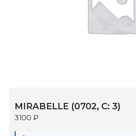
MIRABELLE (0702, С: 3)
3100
₽
В наличии
в 9 салонах Иркутска и Шелехова |
Дост
МОНОКЛЬ САЙТ
3–5 дней |
Промокод
— скидка 10%
С