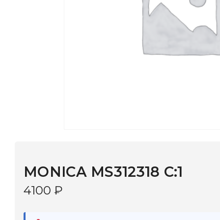
MONICA MS312318 C:1
4100
₽
В наличии
в 9 салонах Иркутска и Шелехова |
Дост
МОНОКЛЬ САЙТ
3–5 дней |
Промокод
— скидка 10%