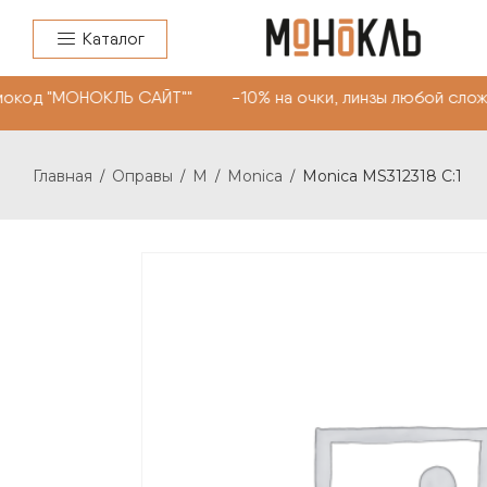
Каталог
окод "МОНОКЛЬ САЙТ"" -10% на очки, линзы любой сложн
Главная
Оправы
M
Monica
Monica MS312318 C:1
/
/
/
/