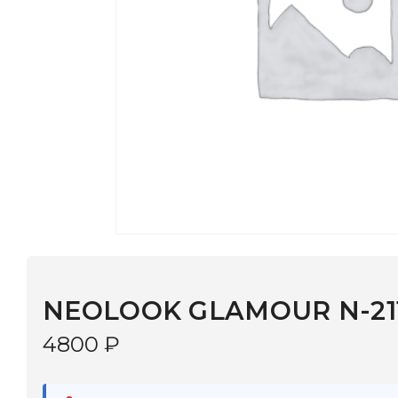
NEOLOOK GLAMOUR N-2116 С:3
4800
₽
В наличии
в 9 салонах Иркутска и Шелехова |
Дост
МОНОКЛЬ САЙТ
3–5 дней |
Промокод
— скидка 10%