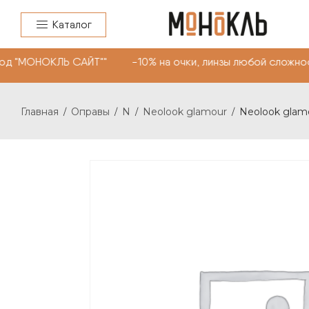
Каталог
д "МОНОКЛЬ САЙТ"" -10% на очки, линзы любой сложнос
Главная
Оправы
N
Neolook glamour
Neolook glamo
/
/
/
/