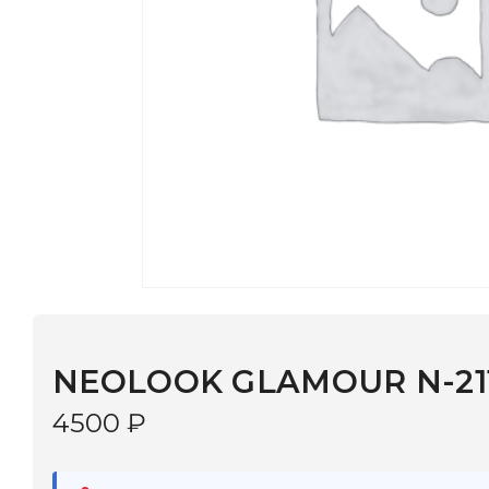
NEOLOOK GLAMOUR N-2117 С:3
4500
₽
В наличии
в 9 салонах Иркутска и Шелехова |
Дост
МОНОКЛЬ САЙТ
3–5 дней |
Промокод
— скидка 10%