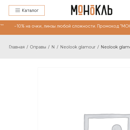
Каталог
" -10% на очки, линзы любой сложности. Промокод "МОН
Главная
Оправы
N
Neolook glamour
Neolook glamo
/
/
/
/