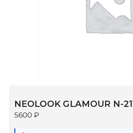
NEOLOOK GLAMOUR N-2118 С:6
5600
₽
В наличии
в 9 салонах Иркутска и Шелехова |
Дост
МОНОКЛЬ САЙТ
3–5 дней |
Промокод
— скидка 10%