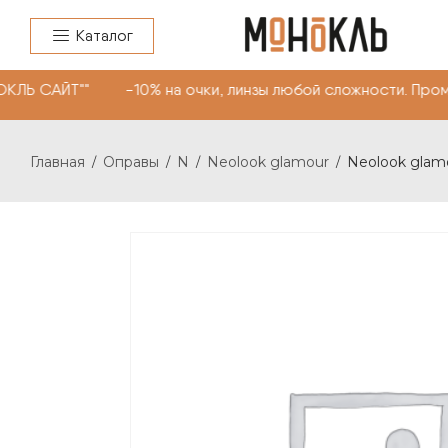
Каталог
КЛЬ САЙТ"" -10% на очки, линзы любой сложности. Пром
Главная
Оправы
N
Neolook glamour
Neolook glamo
/
/
/
/