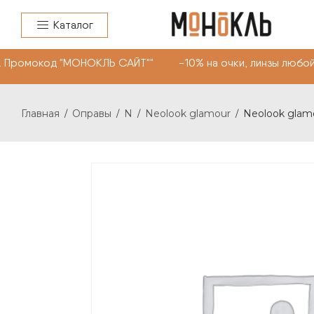
Каталог
 Промокод "МОНОКЛЬ САЙТ"" -10% на очки, линзы любой 
Главная
Оправы
N
Neolook glamour
Neolook glamo
/
/
/
/