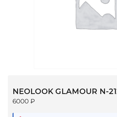
NEOLOOK GLAMOUR N-2129 С:1
6000
₽
В наличии
в 9 салонах Иркутска и Шелехова |
Дост
МОНОКЛЬ САЙТ
3–5 дней |
Промокод
— скидка 10%