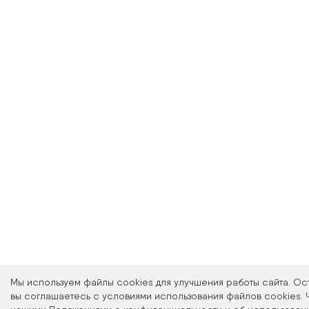
Оптика Мон
лицензированн
кабинета, где 
офтальмологи
образо
Запись на про
ссы
Мы используем файлы cookies для улучшения работы сайта. Ос
вы соглашаетесь с условиями использования файлов cookies. 
ПЕР