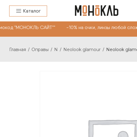
Каталог
окод "МОНОКЛЬ САЙТ"" -10% на очки, линзы любой сложн
Главная
Оправы
N
Neolook glamour
Neolook glam
/
/
/
/