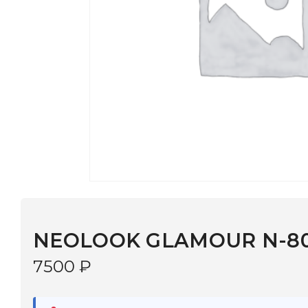
NEOLOOK GLAMOUR N-8090 С:
7500
₽
В наличии
в 9 салонах Иркутска и Шелехова |
Дост
МОНОКЛЬ САЙТ
3–5 дней |
Промокод
— скидка 10%