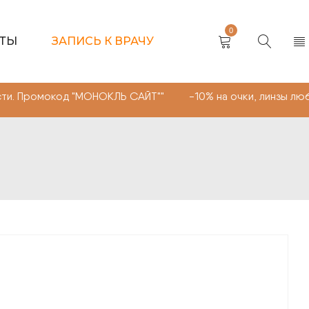
0
КТЫ
ЗАПИСЬ К ВРАЧУ
код "МОНОКЛЬ САЙТ"" -10% на очки, линзы любой сложн