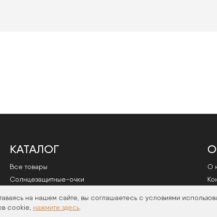
КАТАЛОГ
О
Все товары
О 
Cолнцезащитные-очки
Ко
Оправы
По
таваясь на нашем сайте, вы соглашаетесь с условиями использов
в cookie,
нажмите здесь
.