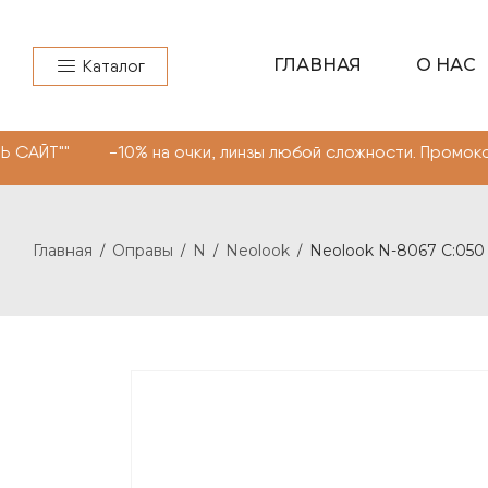
ГЛАВНАЯ
О НАС
Каталог
-10% на очки, линзы любой сложности. Промокод "МОНОК
Главная
Оправы
N
Neolook
Neolook N-8067 C:050
/
/
/
/