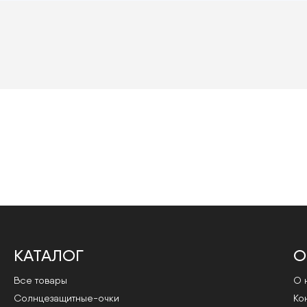
КАТАЛОГ
О
Все товары
О 
Cолнцезащитные-очки
Ко