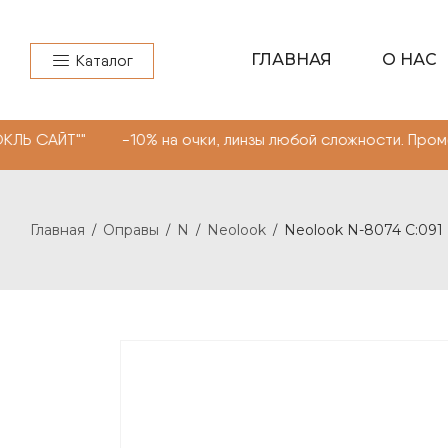
ГЛАВНАЯ
О НАС
Каталог
" -10% на очки, линзы любой сложности. Промокод "МОН
Главная
Оправы
N
Neolook
Neolook N-8074 C:091
/
/
/
/