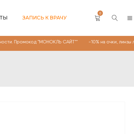
0
КТЫ
ЗАПИСЬ К ВРАЧУ
мокод "МОНОКЛЬ САЙТ"" -10% на очки, линзы любой слож