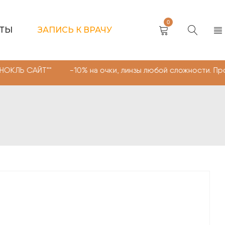
0
КТЫ
ЗАПИСЬ К ВРАЧУ
САЙТ"" -10% на очки, линзы любой сложности. Промокод