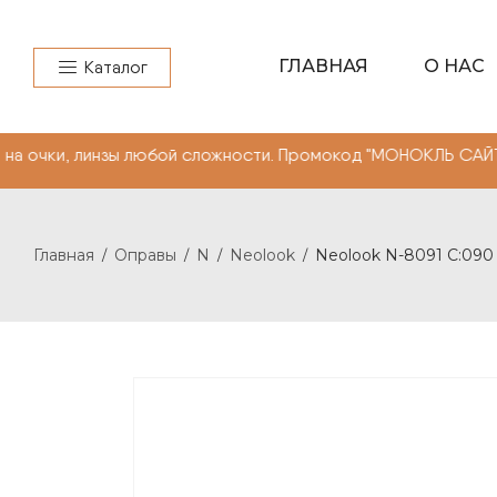
ГЛАВНАЯ
О НАС
Каталог
 линзы любой сложности. Промокод "МОНОКЛЬ САЙТ"" -10
Главная
Оправы
N
Neolook
Neolook N-8091 C:090
/
/
/
/