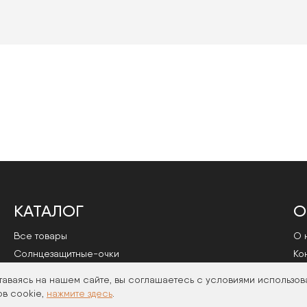
КАТАЛОГ
О
Все товары
О 
Cолнцезащитные-очки
Ко
Оправы
По
таваясь на нашем сайте, вы соглашаетесь с условиями использов
в cookie,
нажмите здесь
.