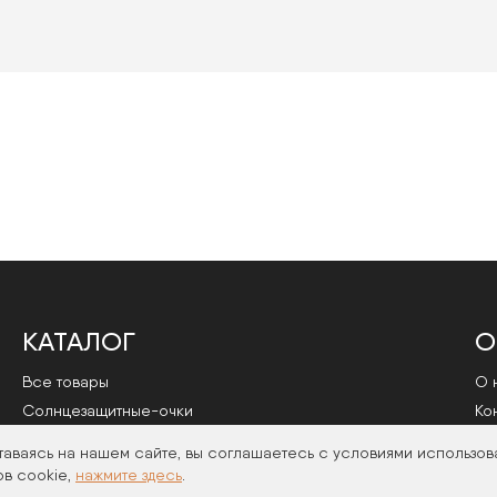
КАТАЛОГ
О
Все товары
О 
Cолнцезащитные-очки
Ко
Оправы
По
таваясь на нашем сайте, вы соглашаетесь с условиями использов
в cookie,
нажмите здесь
.