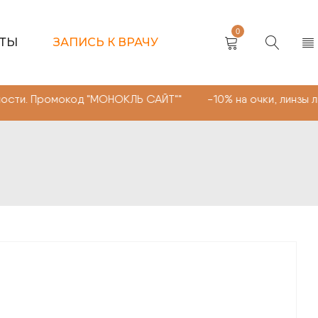
0
КТЫ
ЗАПИСЬ К ВРАЧУ
мокод "МОНОКЛЬ САЙТ"" -10% на очки, линзы любой слож