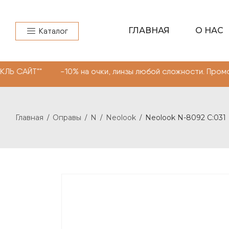
ГЛАВНАЯ
О НАС
Каталог
" -10% на очки, линзы любой сложности. Промокод "МОН
Главная
Оправы
N
Neolook
Neolook N-8092 C:031
/
/
/
/