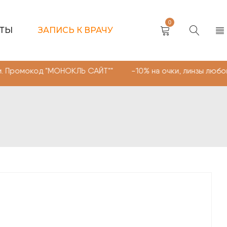
0
КТЫ
ЗАПИСЬ К ВРАЧУ
од "МОНОКЛЬ САЙТ"" -10% на очки, линзы любой сложнос