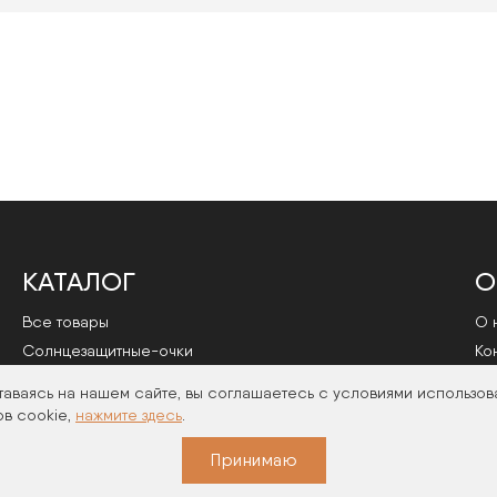
КАТАЛОГ
О
Все товары
О 
Cолнцезащитные-очки
Ко
Оправы
По
таваясь на нашем сайте, вы соглашаетесь с условиями использов
в cookie,
нажмите здесь
.
Принимаю
026 | Политика конфиденциальности
|
Договор публичной офер