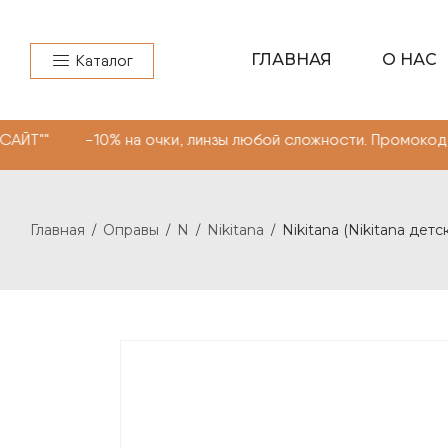
ГЛАВНАЯ
О НАС
Каталог
10% на очки, линзы любой сложности. Промокод "МОНОКЛ
Главная
Оправы
N
Nikitana
Nikitana (Nikitana детс
/
/
/
/