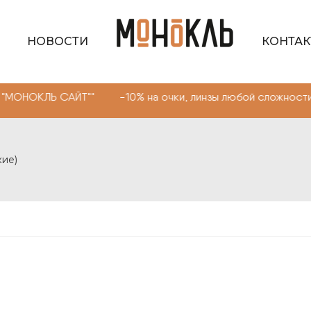
НОВОСТИ
КОНТА
Ь САЙТ"" -10% на очки, линзы любой сложности. Промок
кие)