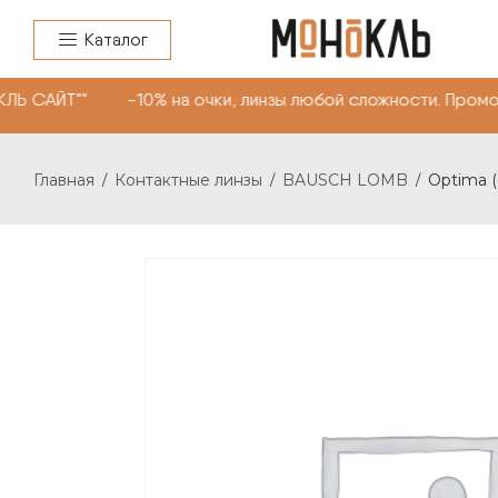
Каталог
Ь САЙТ"" -10% на очки, линзы любой сложности. Промок
Главная
Контактные линзы
BAUSCH LOMB
Optima (-
/
/
/