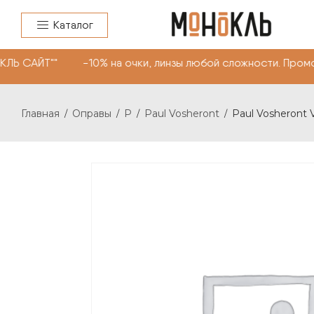
Каталог
ЛЬ САЙТ"" -10% на очки, линзы любой сложности. Пром
Главная
Оправы
P
Paul Vosheront
Paul Vosheront 
/
/
/
/