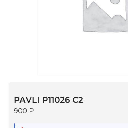
PAVLI P11026 C2
900
₽
В наличии
в 9 салонах Иркутска и Шелехова |
Дост
МОНОКЛЬ САЙТ
3–5 дней |
Промокод
— скидка 10%