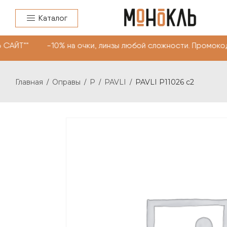
Каталог
САЙТ"" -10% на очки, линзы любой сложности. Промокод
Главная
Оправы
P
PAVLI
PAVLI P11026 c2
/
/
/
/