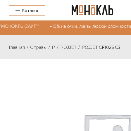
Каталог
"МОНОКЛЬ САЙТ"" -10% на очки, линзы любой сложности.
Главная
Оправы
P
POJJET
POJJET CF1026 C3
/
/
/
/