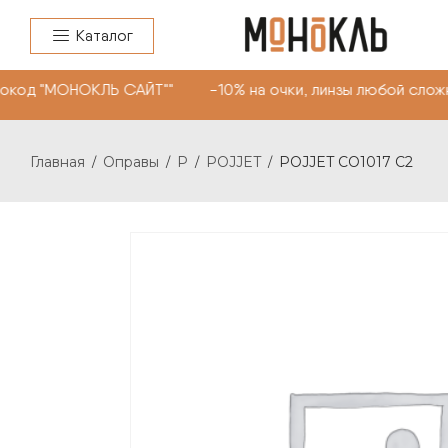
Каталог
окод "МОНОКЛЬ САЙТ"" -10% на очки, линзы любой сложн
Главная
Оправы
P
POJJET
POJJET CO1017 C2
/
/
/
/