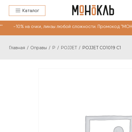
Каталог
" -10% на очки, линзы любой сложности. Промокод "МОН
Главная
Оправы
P
POJJET
POJJET CO1019 C1
/
/
/
/