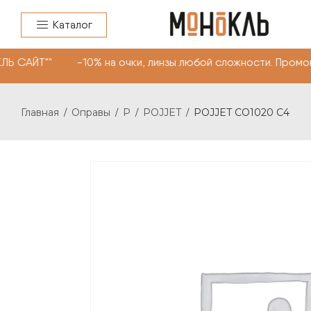
Каталог
ЛЬ САЙТ"" -10% на очки, линзы любой сложности. Промо
Главная
Оправы
P
POJJET
POJJET CO1020 C4
/
/
/
/