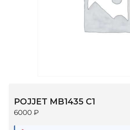
POJJET MB1435 С1
6000
₽
В наличии
в 9 салонах Иркутска и Шелехова |
Дост
МОНОКЛЬ САЙТ
3–5 дней |
Промокод
— скидка 10%
В КОРЗИНУ