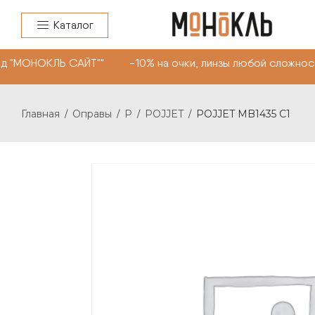
Каталог
 "МОНОКЛЬ САЙТ"" -10% на очки, линзы любой сложности
Главная
Оправы
P
POJJET
POJJET MB1435 С1
/
/
/
/