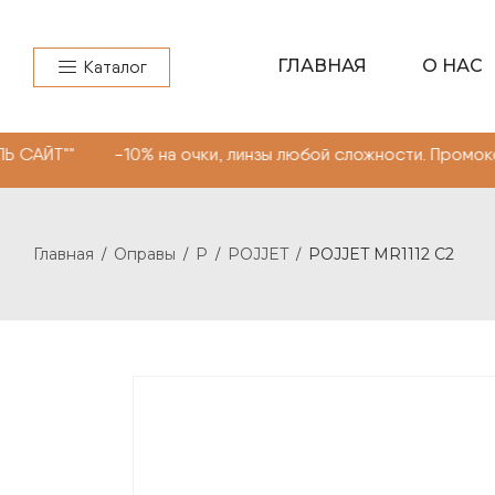
ГЛАВНАЯ
О НАС
Каталог
-10% на очки, линзы любой сложности. Промокод "МОНОК
Главная
Оправы
P
POJJET
POJJET MR1112 С2
/
/
/
/