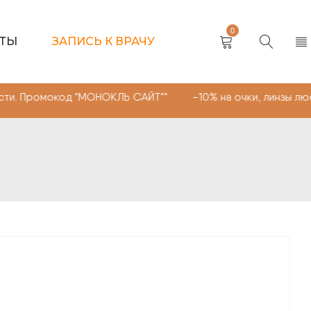
0
КТЫ
ЗАПИСЬ К ВРАЧУ
код "МОНОКЛЬ САЙТ"" -10% на очки, линзы любой сложно