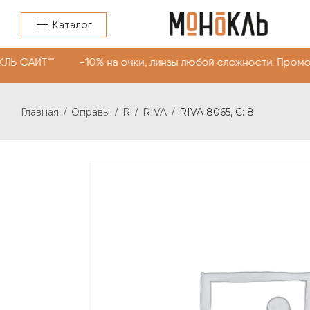
Каталог
ЛЬ САЙТ"" -10% на очки, линзы любой сложности. Промо
Главная
Оправы
R
RIVA
RIVA 8065, С: 8
/
/
/
/