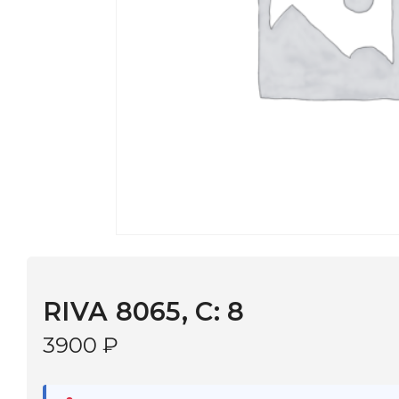
RIVA 8065, С: 8
3900
₽
В наличии
в 9 салонах Иркутска и Шелехова |
Дост
МОНОКЛЬ САЙТ
3–5 дней |
Промокод
— скидка 10%