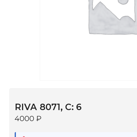
RIVA 8071, С: 6
4000
₽
В наличии
в 9 салонах Иркутска и Шелехова |
Дост
МОНОКЛЬ САЙТ
3–5 дней |
Промокод
— скидка 10%