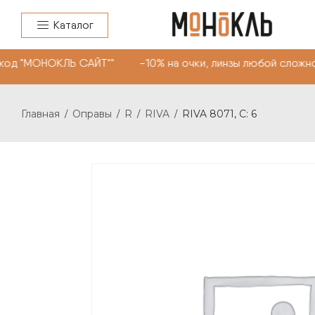
Каталог
од "МОНОКЛЬ САЙТ"" -10% на очки, линзы любой сложнос
Главная
Оправы
R
RIVA
RIVA 8071, С: 6
/
/
/
/