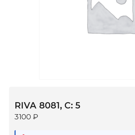
RIVA 8081, С: 5
3100
₽
В наличии
в 9 салонах Иркутска и Шелехова |
Дост
МОНОКЛЬ САЙТ
3–5 дней |
Промокод
— скидка 10%