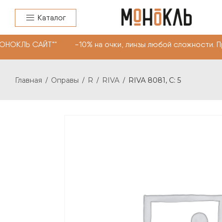
Каталог
ОНОКЛЬ САЙТ"" -10% на очки, линзы любой сложности. П
Главная
Оправы
R
RIVA
RIVA 8081, С: 5
/
/
/
/