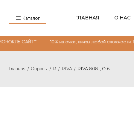
ГЛАВНАЯ
О НАС
Каталог
ЙТ"" -10% на очки, линзы любой сложности. Промокод "
Главная
Оправы
R
RIVA
RIVA 8081, С: 6
/
/
/
/