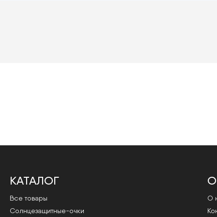
КАТАЛОГ
О
Все товары
О 
Cолнцезащитные-очки
Ко