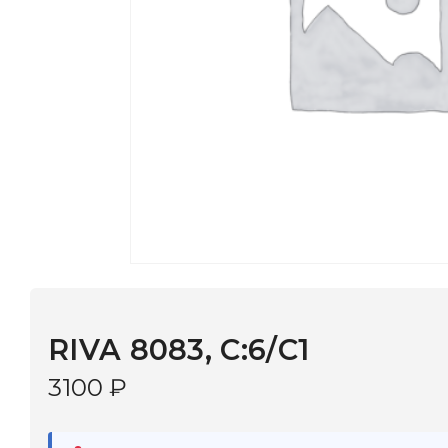
RIVA 8083, С:6/С1
3100
₽
В наличии
в 9 салонах Иркутска и Шелехова |
Дост
МОНОКЛЬ САЙТ
3–5 дней |
Промокод
— скидка 10%