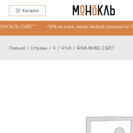
Каталог
МОНОКЛЬ САЙТ"" -10% на очки, линзы любой сложности. 
Главная
Оправы
R
RIVA
RIVA 8083, С:6/С1
/
/
/
/