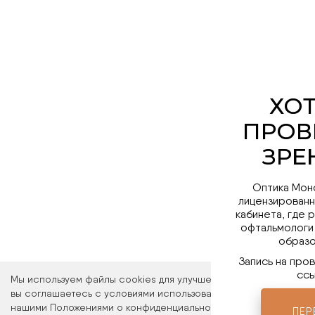
Оптика Мон
лицензированн
кабинета, где 
офтальмологи
образо
Запись на про
ссы
Мы используем файлы cookies для улучшения работы сайта. Ос
вы соглашаетесь с условиями использования файлов cookies. 
нашими Положениями о конфиденциальности и об использовани
ПЕР