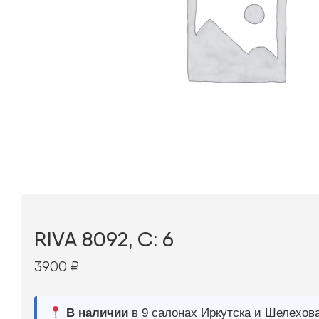
RIVA 8092, С: 6
3900
₽
В наличии
в 9 салонах Иркутска и Шелехова |
Дост
МОНОКЛЬ САЙТ
3–5 дней |
Промокод
— скидка 10%