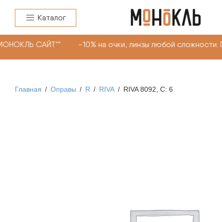
Каталог
МОНОКЛЬ САЙТ"" -10% на очки, линзы любой сложности. 
Главная
Оправы
R
RIVA
RIVA 8092, С: 6
/
/
/
/