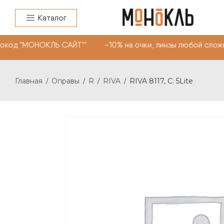
Каталог
окод "МОНОКЛЬ САЙТ"" -10% на очки, линзы любой сложн
Главная
Оправы
R
RIVA
RIVA 8117, С: 5Lite
/
/
/
/