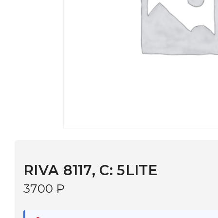
RIVA 8117, С: 5LITE
3700
₽
В наличии
в 9 салонах Иркутска и Шелехова |
Дост
МОНОКЛЬ САЙТ
3–5 дней |
Промокод
— скидка 10%