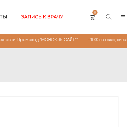
0
КТЫ
ЗАПИСЬ К ВРАЧУ
омокод "МОНОКЛЬ САЙТ"" -10% на очки, линзы любой сл