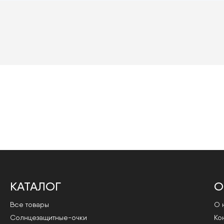
КАТАЛОГ
О
Все товары
О 
Cолнцезащитные-очки
Ко