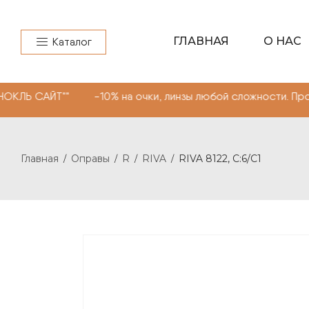
ГЛАВНАЯ
О НАС
Каталог
"" -10% на очки, линзы любой сложности. Промокод "МО
Главная
Оправы
R
RIVA
RIVA 8122, С:6/С1
/
/
/
/