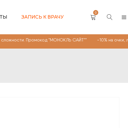
0
КТЫ
ЗАПИСЬ К ВРАЧУ
 Промокод "МОНОКЛЬ САЙТ"" -10% на очки, линзы любой 