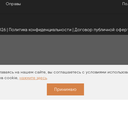
Оправы
По
026 | Политика конфиденциальности
|
Договор публичной офер
таваясь на нашем сайте, вы соглашаетесь с условиями использов
в cookie,
нажмите здесь
.
Принимаю