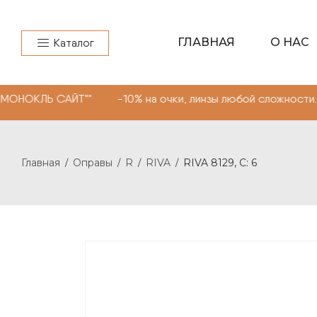
ГЛАВНАЯ
О НАС
Каталог
ЙТ"" -10% на очки, линзы любой сложности. Промокод "
Главная
Оправы
R
RIVA
RIVA 8129, С: 6
/
/
/
/