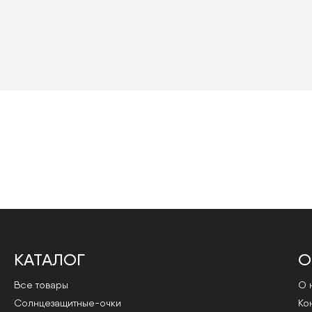
КАТАЛОГ
О
Все товары
О 
Cолнцезащитные-очки
Ко