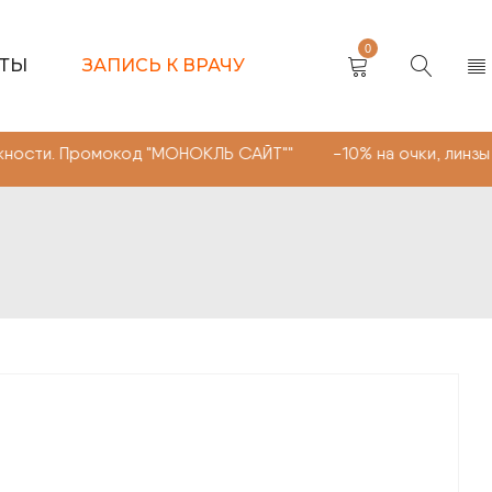
0
КТЫ
ЗАПИСЬ К ВРАЧУ
окод "МОНОКЛЬ САЙТ"" -10% на очки, линзы любой сложн