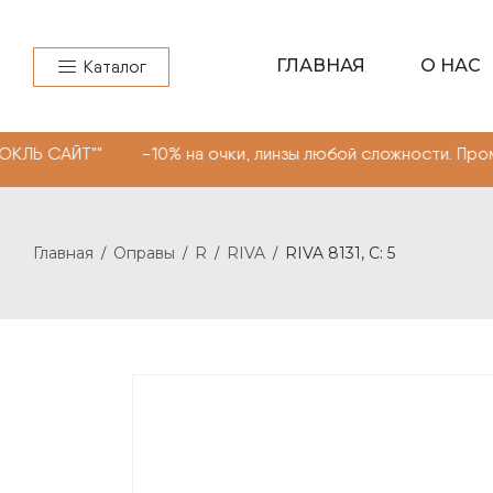
ГЛАВНАЯ
О НАС
Каталог
 -10% на очки, линзы любой сложности. Промокод "МОНО
Главная
Оправы
R
RIVA
RIVA 8131, С: 5
/
/
/
/