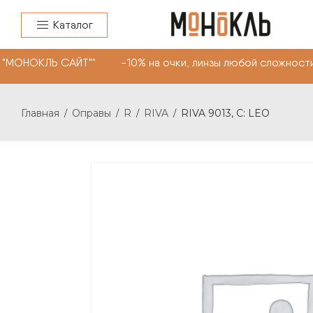
Каталог
"МОНОКЛЬ САЙТ"" -10% на очки, линзы любой сложности.
Главная
Оправы
R
RIVA
RIVA 9013, С: LEO
/
/
/
/