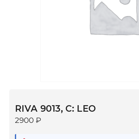
RIVA 9013, С: LEO
2900
₽
В наличии
в 9 салонах Иркутска и Шелехова |
Дост
МОНОКЛЬ САЙТ
3–5 дней |
Промокод
— скидка 10%
В КОРЗИНУ