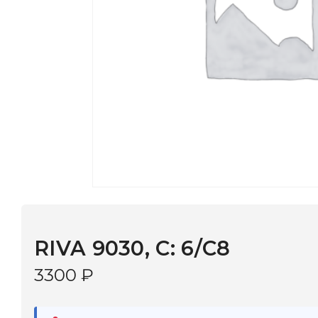
RIVA 9030, С: 6/C8
3300
₽
В наличии
в 9 салонах Иркутска и Шелехова |
Дост
МОНОКЛЬ САЙТ
3–5 дней |
Промокод
— скидка 10%
В КОРЗИНУ