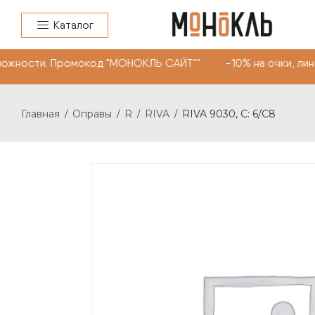
Каталог
ожности. Промокод "МОНОКЛЬ САЙТ"" -10% на очки, линз
Главная
Оправы
R
RIVA
RIVA 9030, С: 6/C8
/
/
/
/