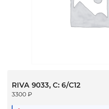
RIVA 9033, С: 6/C12
3300
₽
В наличии
в 9 салонах Иркутска и Шелехова |
Дост
МОНОКЛЬ САЙТ
3–5 дней |
Промокод
— скидка 10%
В КОРЗИНУ