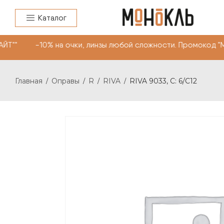
Каталог
ЙТ"" -10% на очки, линзы любой сложности. Промокод "
Главная
Оправы
R
RIVA
RIVA 9033, С: 6/C12
/
/
/
/