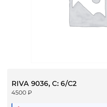
RIVA 9036, С: 6/C2
4500
₽
В наличии
в 9 салонах Иркутска и Шелехова |
Дост
МОНОКЛЬ САЙТ
3–5 дней |
Промокод
— скидка 10%
В КОРЗИНУ