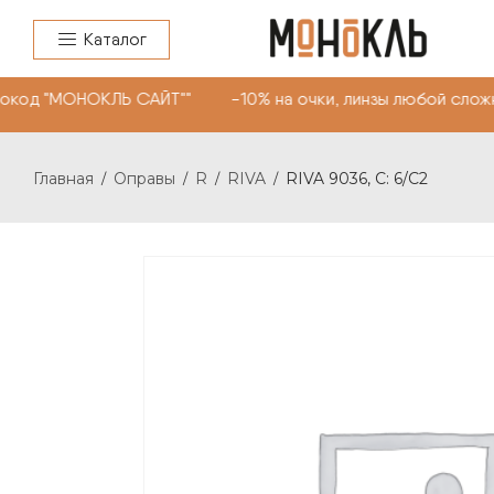
Каталог
код "МОНОКЛЬ САЙТ"" -10% на очки, линзы любой сложно
Главная
Оправы
R
RIVA
RIVA 9036, С: 6/C2
/
/
/
/