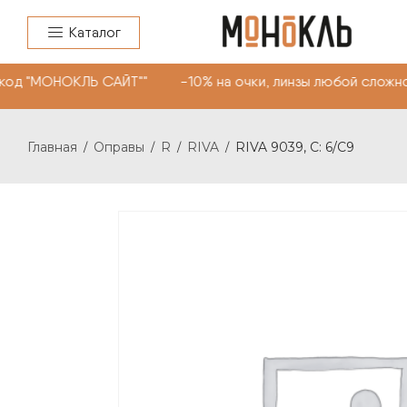
Каталог
код "МОНОКЛЬ САЙТ"" -10% на очки, линзы любой сложно
Главная
Оправы
R
RIVA
RIVA 9039, С: 6/C9
/
/
/
/