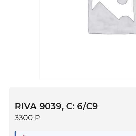
RIVA 9039, С: 6/C9
3300
₽
В наличии
в 9 салонах Иркутска и Шелехова |
Дост
МОНОКЛЬ САЙТ
3–5 дней |
Промокод
— скидка 10%