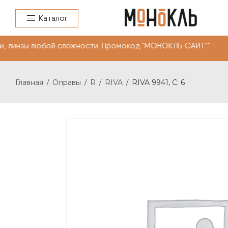
Каталог
линзы любой сложности. Промокод "МОНОКЛЬ САЙТ"" -10%
Главная
Оправы
R
RIVA
RIVA 9941, С: 6
/
/
/
/