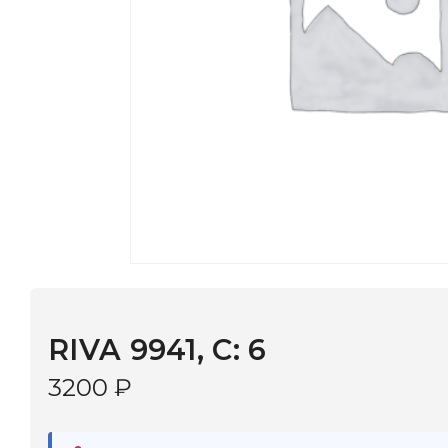
RIVA 9941, С: 6
3200
₽
В наличии
в 9 салонах Иркутска и Шелехова |
Дост
МОНОКЛЬ САЙТ
3–5 дней |
Промокод
— скидка 10%
В КОРЗИНУ