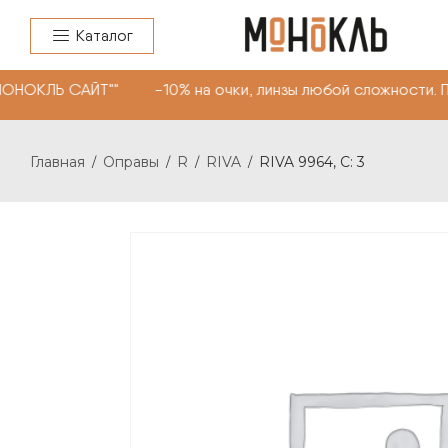
Каталог
МОНОКЛЬ САЙТ"" -10% на очки, линзы любой сложности. 
Главная
Оправы
R
RIVA
RIVA 9964, С: 3
/
/
/
/