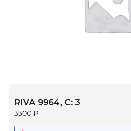
RIVA 9964, С: 3
3300
₽
В наличии
в 9 салонах Иркутска и Шелехова |
Дост
МОНОКЛЬ САЙТ
3–5 дней |
Промокод
— скидка 10%