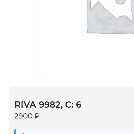
RIVA 9982, С: 6
2900
₽
В наличии
в 9 салонах Иркутска и Шелехова |
Дост
МОНОКЛЬ САЙТ
3–5 дней |
Промокод
— скидка 10%
В КОРЗИНУ