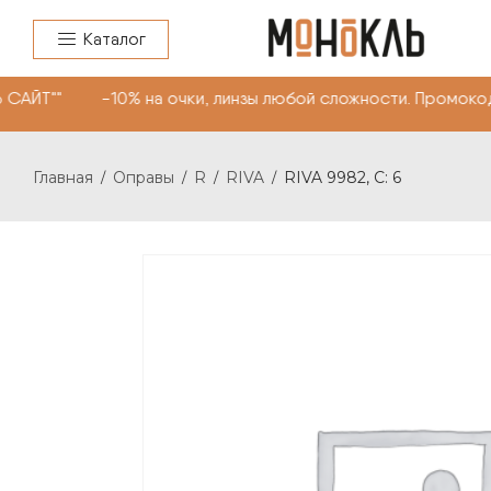
Каталог
САЙТ"" -10% на очки, линзы любой сложности. Промокод
Главная
Оправы
R
RIVA
RIVA 9982, С: 6
/
/
/
/