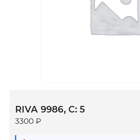
RIVA 9986, С: 5
3300
₽
В наличии
в 9 салонах Иркутска и Шелехова |
Дост
МОНОКЛЬ САЙТ
3–5 дней |
Промокод
— скидка 10%