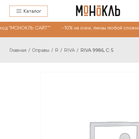
Каталог
од "МОНОКЛЬ САЙТ"" -10% на очки, линзы любой сложнос
Главная
Оправы
R
RIVA
RIVA 9986, С: 5
/
/
/
/