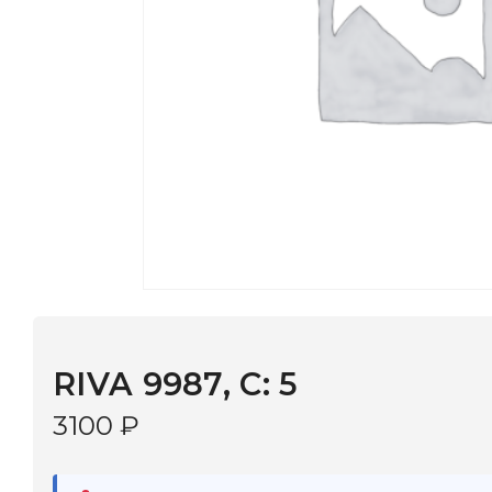
RIVA 9987, С: 5
3100
₽
В наличии
в 9 салонах Иркутска и Шелехова |
Дост
МОНОКЛЬ САЙТ
3–5 дней |
Промокод
— скидка 10%