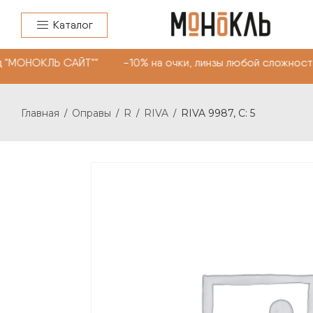
Каталог
 "МОНОКЛЬ САЙТ"" -10% на очки, линзы любой сложности
Главная
Оправы
R
RIVA
RIVA 9987, С: 5
/
/
/
/