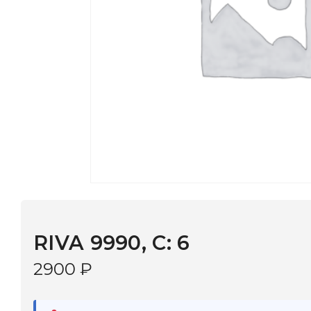
RIVA 9990, С: 6
2900
₽
В наличии
в 9 салонах Иркутска и Шелехова |
Дост
МОНОКЛЬ САЙТ
3–5 дней |
Промокод
— скидка 10%