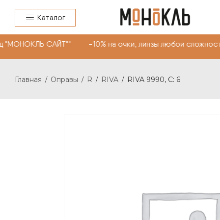
Каталог
 "МОНОКЛЬ САЙТ"" -10% на очки, линзы любой сложности
Главная
Оправы
R
RIVA
RIVA 9990, С: 6
/
/
/
/