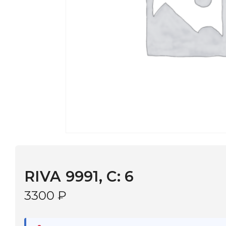
RIVA 9991, С: 6
3300
₽
В наличии
в 9 салонах Иркутска и Шелехова |
Дост
МОНОКЛЬ САЙТ
3–5 дней |
Промокод
— скидка 10%