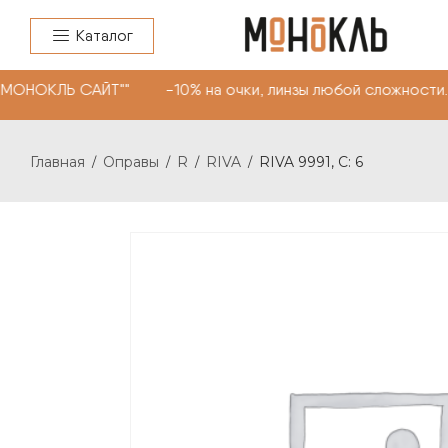
Каталог
"МОНОКЛЬ САЙТ"" -10% на очки, линзы любой сложности.
Главная
Оправы
R
RIVA
RIVA 9991, С: 6
/
/
/
/