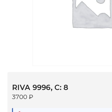
RIVA 9996, С: 8
3700
₽
В наличии
в 9 салонах Иркутска и Шелехова |
Дост
МОНОКЛЬ САЙТ
3–5 дней |
Промокод
— скидка 10%
В КОРЗИНУ