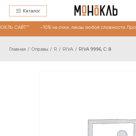
Каталог
ОКЛЬ САЙТ"" -10% на очки, линзы любой сложности. Про
Главная
Оправы
R
RIVA
RIVA 9996, С: 8
/
/
/
/