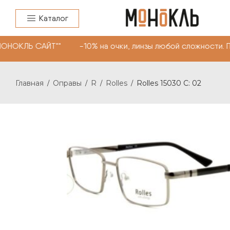
Каталог
МОНОКЛЬ САЙТ"" -10% на очки, линзы любой сложности. 
Главная
Оправы
R
Rolles
Rolles 15030 C: 02
/
/
/
/
ROLLES 15030 C: 02