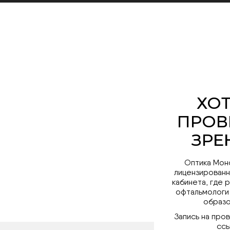
Оптика Мон
лицензированн
кабинета, где 
офтальмологи
образо
Запись на про
ссы