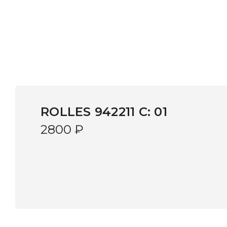
ROLLES 942211 C: 01
2800
₽