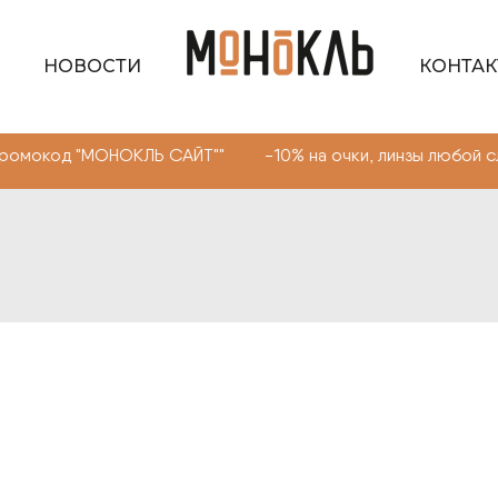
НОВОСТИ
КОНТА
д "МОНОКЛЬ САЙТ"" -10% на очки, линзы любой сложнос