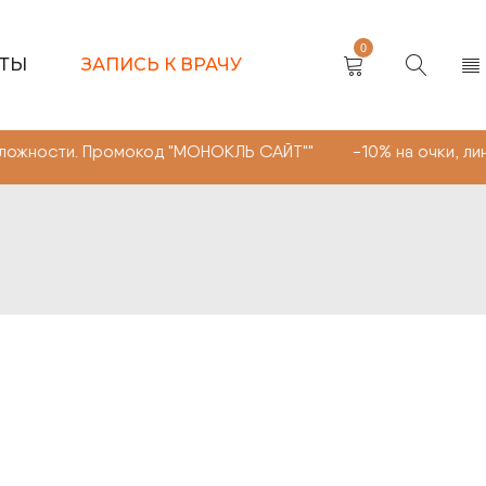
0
КТЫ
ЗАПИСЬ К ВРАЧУ
ти. Промокод "МОНОКЛЬ САЙТ"" -10% на очки, линзы люб