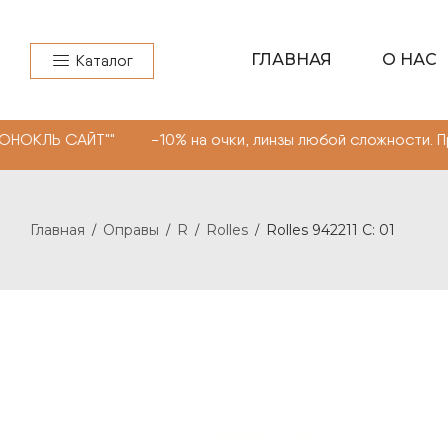
ГЛАВНАЯ
О НАС
Каталог
 САЙТ"" -10% на очки, линзы любой сложности. Промоко
Главная
Оправы
R
Rolles
Rolles 942211 C: 01
/
/
/
/